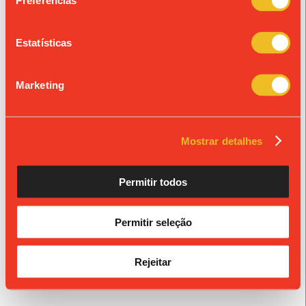
Preferências
« Ver todos os eventos
Estatísticas
© Colégio de São João de Brito
Propriedade da Fundação S. João de Brito, Alvará n.º 980.
Marketing
Mostrar detalhes
Permitir todos
Permitir seleção
Rejeitar