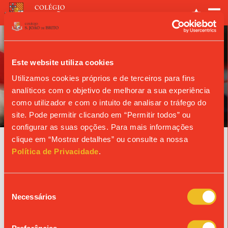
Este website utiliza cookies
Utilizamos cookies próprios e de terceiros para fins
analíticos com o objetivo de melhorar a sua experiência
ANO LETIVO
como utilizador e com o intuito de analisar o tráfego do
site. Pode permitir clicando em “Permitir todos” ou
configurar as suas opções. Para mais informações
clique em “Mostrar detalhes” ou consulte a nossa
Agenda
Política de Privacidade
.
22/10/2026
Seleção
DIA DE REFLEXÃO | 10.º B
Necessários
de
consentimento