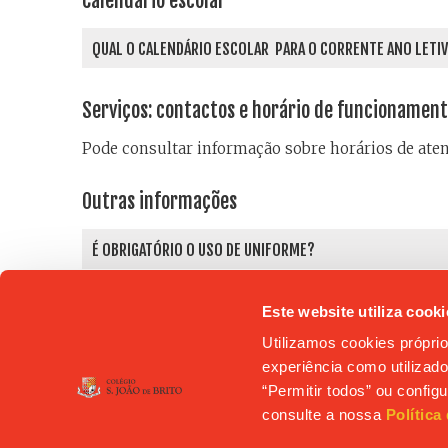
Calendário escolar
QUAL O CALENDÁRIO ESCOLAR PARA O CORRENTE ANO LETI
Serviços: contactos e horário de funcionamen
Pode consultar informação sobre horários de ate
Outras informações
É OBRIGATÓRIO O USO DE UNIFORME?
Não existe uniforme. É obrigatório o uso de equ
Este website utiliza cooki
COMO SE ESTABELECE A COMUNICAÇÃO ESCOLA-FAMÍLIA?
Utilizamos cookies próprio
experiência como utilizador
Privilegiamos o uso de uma plataforma eletrónic
“Permitir todos” ou confi
horários, disciplinas, assiduidade, avaliações 
consulte a nossa
Política
eletrónico, embora os pais possam solicitar ent