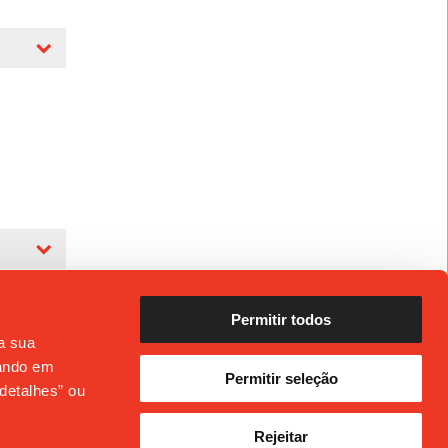
.
Permitir todos
 a sua
cando em
Permitir seleção
 os
detalhes” ou
reio
que
Rejeitar