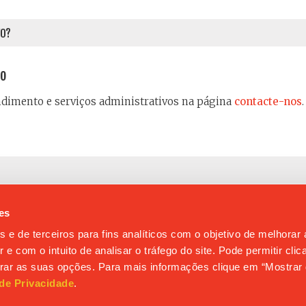
VO?
to
ndimento e serviços administrativos na página
contacte-nos
.
ipamento de modelo próprio para as aulas de Educação Física
es
s e de terceiros para fins analíticos com o objetivo de melhorar
 e com o intuito de analisar o tráfego do site. Pode permitir cli
a, através da qual os pais podem consultar informação sobre
gurar as suas opções. Para mais informações clique em “Mostrar 
e comportamento do seu educando e a correspondência por cor
 de Privacidade
.
revistas com os professores ou outros responsáveis, sempre 