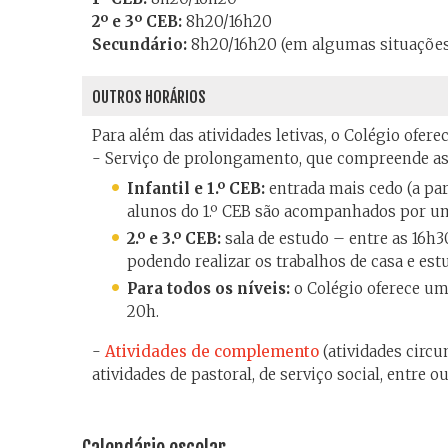
2º e 3º CEB:
8h20/16h20
Secundário:
8h20/16h20 (em algumas situações p
OUTROS HORÁRIOS
Para além das atividades letivas, o Colégio oferec
- Serviço de prolongamento, que compreende as
Infantil e 1.º CEB:
entrada mais cedo (a part
alunos do 1.º CEB são acompanhados por um 
2.º e 3.º CEB:
sala de estudo – entre as 16h
podendo realizar os trabalhos de casa e estu
Para todos os níveis:
o Colégio oferece um
20h.
-
Atividades de complemento
(atividades circu
atividades de pastoral, de serviço social, entre ou