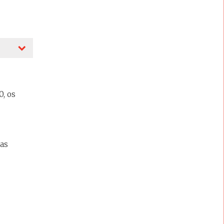
0, os
 as