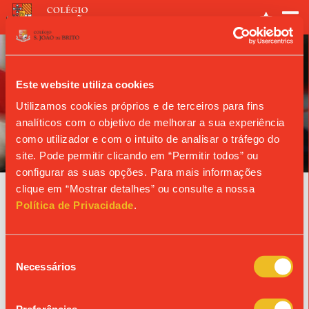
Este website utiliza cookies
Utilizamos cookies próprios e de terceiros para fins
analíticos com o objetivo de melhorar a sua experiência
ANO LETIVO
como utilizador e com o intuito de analisar o tráfego do
site. Pode permitir clicando em “Permitir todos” ou
configurar as suas opções. Para mais informações
clique em “Mostrar detalhes” ou consulte a nossa
Agenda
Política de Privacidade
.
15/10/2026
Seleção
MISSA DE TURMA | 12.º D
Necessários
de
consentimento