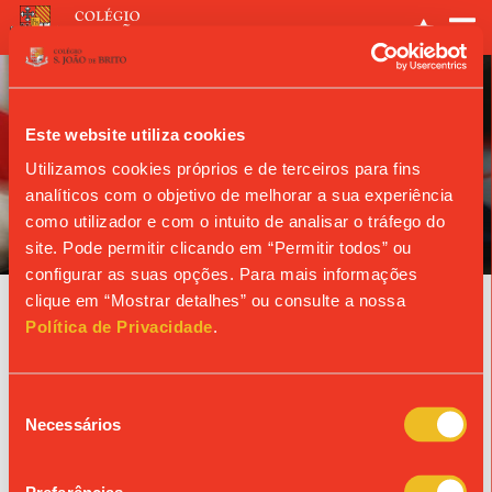
Este website utiliza cookies
Utilizamos cookies próprios e de terceiros para fins
analíticos com o objetivo de melhorar a sua experiência
ANO LETIVO
como utilizador e com o intuito de analisar o tráfego do
site. Pode permitir clicando em “Permitir todos” ou
configurar as suas opções. Para mais informações
clique em “Mostrar detalhes” ou consulte a nossa
Agenda
Política de Privacidade
.
07/04/2027
Seleção
MISSA DE TURMA | 5.º B
Necessários
de
consentimento