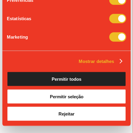
Preferências
« Ver todos os eventos
Estatísticas
© Colégio de São João de Brito
Propriedade da Fundação S. João de Brito, Alvará n.º 980.
Marketing
Mostrar detalhes
Permitir todos
Permitir seleção
Rejeitar