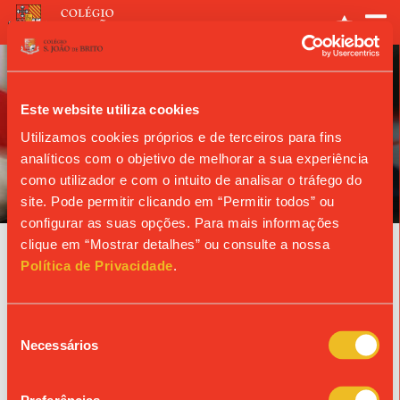
Este website utiliza cookies
Utilizamos cookies próprios e de terceiros para fins
analíticos com o objetivo de melhorar a sua experiência
ANO LETIVO
como utilizador e com o intuito de analisar o tráfego do
site. Pode permitir clicando em “Permitir todos” ou
configurar as suas opções. Para mais informações
clique em “Mostrar detalhes” ou consulte a nossa
Agenda
Política de Privacidade
.
03/06/2027
Seleção
MISSA DE TURMA | 8.º B
Necessários
de
consentimento