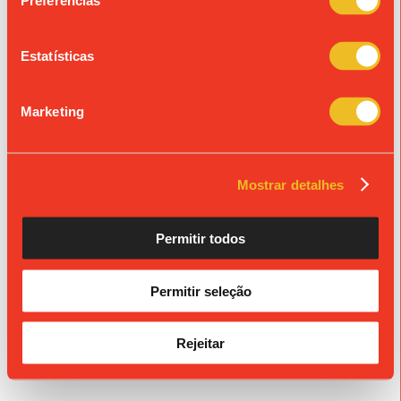
Preferências
« Ver todos os eventos
Estatísticas
© Colégio de São João de Brito
Propriedade da Fundação S. João de Brito, Alvará n.º 980.
Marketing
Mostrar detalhes
Permitir todos
Permitir seleção
Rejeitar