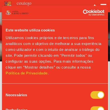
Este website utiliza cookies
Utilizamos cookies próprios e de terceiros para fins
analíticos com o objetivo de melhorar a sua experiência
ANO LETIVO
como utilizador e com o intuito de analisar o tráfego do
site. Pode permitir clicando em “Permitir todos” ou
configurar as suas opções. Para mais informações
clique em “Mostrar detalhes” ou consulte a nossa
Agenda
Política de Privacidade
.
24/09/2026
Seleção
REUNIÃO DE PAIS - 12.º ANO
Necessários
de
consentimento