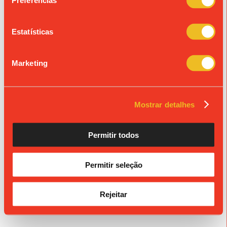
Preferências
« Ver todos os eventos
Estatísticas
© Colégio de São João de Brito
Propriedade da Fundação S. João de Brito, Alvará n.º 980.
Marketing
Mostrar detalhes
Permitir todos
Permitir seleção
Rejeitar