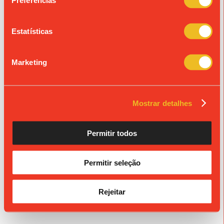
Preferências
« Ver todos os eventos
Estatísticas
© Colégio de São João de Brito
Propriedade da Fundação S. João de Brito, Alvará n.º 980.
Marketing
Mostrar detalhes
Permitir todos
Permitir seleção
Rejeitar