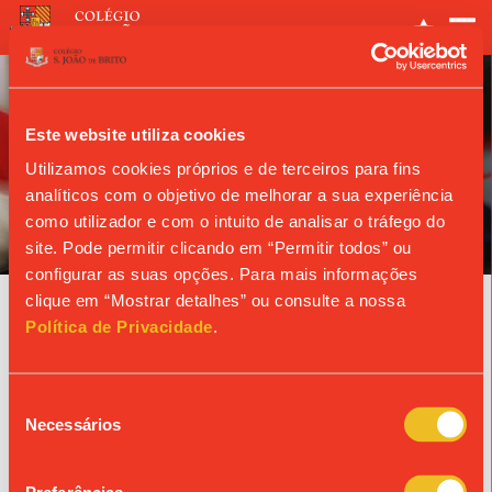
Este website utiliza cookies
Utilizamos cookies próprios e de terceiros para fins
analíticos com o objetivo de melhorar a sua experiência
ANO LETIVO
como utilizador e com o intuito de analisar o tráfego do
site. Pode permitir clicando em “Permitir todos” ou
configurar as suas opções. Para mais informações
clique em “Mostrar detalhes” ou consulte a nossa
Agenda
Política de Privacidade
.
21/09/2026
Seleção
REUNIÃO DE PAIS - 9.º ANO
Necessários
de
consentimento