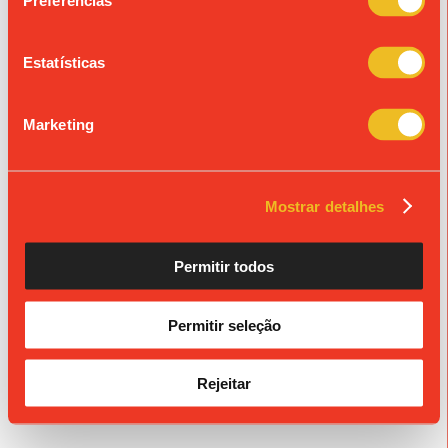
Preferências
« Ver todos os eventos
Estatísticas
© Colégio de São João de Brito
Propriedade da Fundação S. João de Brito, Alvará n.º 980.
Marketing
Mostrar detalhes
Permitir todos
Permitir seleção
Rejeitar