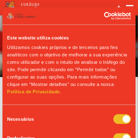
Este website utiliza cookies
Utilizamos cookies próprios e de terceiros para fins
analíticos com o objetivo de melhorar a sua experiência
ANO LETIVO
como utilizador e com o intuito de analisar o tráfego do
site. Pode permitir clicando em “Permitir todos” ou
configurar as suas opções. Para mais informações
clique em “Mostrar detalhes” ou consulte a nossa
Agenda
Política de Privacidade
.
03/09/2026
Seleção
REUNIÃO DE PAIS - JARDIM DE
Necessários
de
INFÂNCIA | 3 ANOS
consentimento