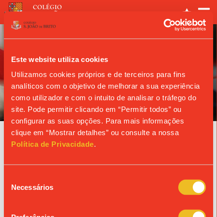
Este website utiliza cookies
Utilizamos cookies próprios e de terceiros para fins
analíticos com o objetivo de melhorar a sua experiência
ANO LETIVO
como utilizador e com o intuito de analisar o tráfego do
site. Pode permitir clicando em “Permitir todos” ou
configurar as suas opções. Para mais informações
clique em “Mostrar detalhes” ou consulte a nossa
Agenda
Política de Privacidade
.
Seleção
« Ver todos os eventos
Necessários
de
consentimento
© Colégio de São João de Brito
Propriedade da Fundação S. João de Brito, Alvará n.º 980.