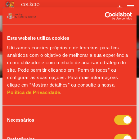
Este website utiliza cookies
Utilizamos cookies próprios e de terceiros para fins
analíticos com o objetivo de melhorar a sua experiência
ANO LETIVO
como utilizador e com o intuito de analisar o tráfego do
site. Pode permitir clicando em “Permitir todos” ou
configurar as suas opções. Para mais informações
clique em “Mostrar detalhes” ou consulte a nossa
Agenda
Política de Privacidade
.
24/10/2026
Seleção
XPTO | 9.º ANO
Necessários
de
consentimento
24 e 25 de outubro