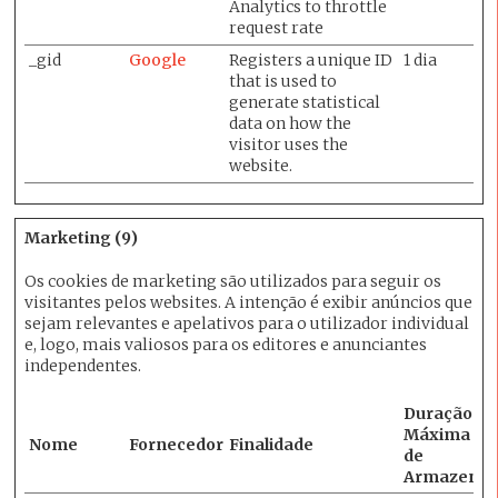
Analytics to throttle
request rate
_gid
Google
Registers a unique ID
1 dia
that is used to
generate statistical
data on how the
visitor uses the
website.
Marketing (9)
Os cookies de marketing são utilizados ​​para seguir os
visitantes pelos websites. A intenção é exibir anúncios que
sejam relevantes e apelativos para o utilizador individual
e, logo, mais valiosos para os editores e anunciantes
independentes.
Duração
Máxima
Nome
Fornecedor
Finalidade
de
Armazena