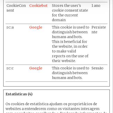
CookieCon
Cookiebot
Stores the user's
1 ano
sent
cookie consent state
for the current
domain
rc::a
Google
This cookie is used to
Persiste
distinguish between
nte
humans and bots.
This is beneficial for
the website, in order
to make valid
reports on the use of
their website.
rc::c
Google
This cookie is used to
Sessão
distinguish between
humans and bots.
Estatísticas (4)
Os cookies de estatística ajudam os proprietários de
websites a entenderem como os visitantes interagem