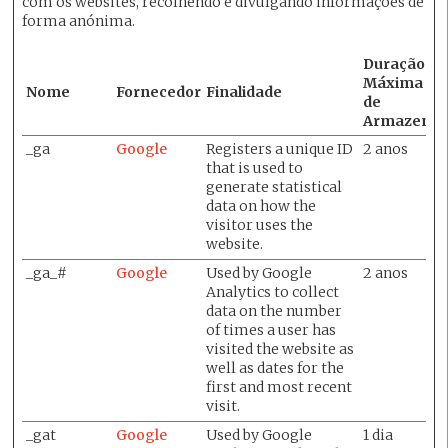
com os websites, recolhendo e divulgando informações de
forma anónima.
Duração
Máxima
Nome
Fornecedor
Finalidade
de
Armazena
_ga
Google
Registers a unique ID
2 anos
that is used to
generate statistical
data on how the
visitor uses the
website.
_ga_#
Google
Used by Google
2 anos
Analytics to collect
data on the number
of times a user has
visited the website as
well as dates for the
first and most recent
visit.
_gat
Google
Used by Google
1 dia