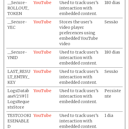
__Secure-
YouTube
Used to track user’s
180 dias
ROLLOUT_
interaction with
TOKEN
embedded content.
__Secure-
YouTube
Stores the user's
Sessão
YEC
video player
preferences using
embedded YouTube
video
__Secure-
YouTube
Used to track user’s
180 dias
YNID
interaction with
embedded content.
LAST_RESU
YouTube
Used to track user’s
Sessão
LT_ENTRY_
interaction with
KEY
embedded content.
LogsDatab
YouTube
Used to track user’s
Persiste
aseV2:V#||
interaction with
nte
LogsReque
embedded content.
stsStore
TESTCOOKI
YouTube
Used to track user’s
1 dia
ESENABLE
interaction with
D
embedded content.