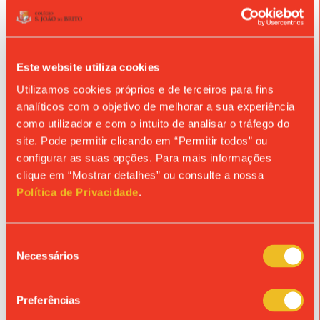
informações clique em “Mostrar detalhes” ou consulte a
nossa
Política de Privacidade
.
Os cookies são pequenos ficheiros de texto que podem ser
utilizados por websites para tornar a experiência do
Este website utiliza cookies
utilizador mais eficiente.
Utilizamos cookies próprios e de terceiros para fins
analíticos com o objetivo de melhorar a sua experiência
A lei diz que podemos armazenar cookies no seu dispositivo
se forem estritamente necessários para o funcionamento
como utilizador e com o intuito de analisar o tráfego do
deste site. Para todos os outros tipos de cookies precisamos
site. Pode permitir clicando em “Permitir todos” ou
da sua permissão.
configurar as suas opções. Para mais informações
Este site utiliza diferentes tipos de cookies. Alguns cookies
clique em “Mostrar detalhes” ou consulte a nossa
são colocados por serviços independentes que aparecem nas
Política de Privacidade
.
nossas páginas.
Pode a qualquer momento alterar ou retirar o seu
Seleção
consentimento da Declaração de Cookies no nosso website.
Necessários
de
Saiba mais sobre quem somos, como pode contactar-nos e
consentimento
como processamos os dados pessoais na nossa Política de
Privacidade.
Preferências