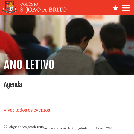
ANO LETIVO
Agenda
« Ver todos os eventos
© Colégio de São João de Brito
Propriedade da Fundação S. João de Brito, Alvará n.º 980.