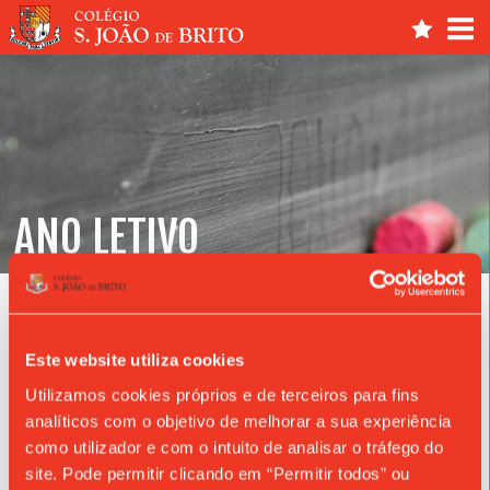
ANO LETIVO
Notícias
Este website utiliza cookies
Utilizamos cookies próprios e de terceiros para fins
analíticos com o objetivo de melhorar a sua experiência
como utilizador e com o intuito de analisar o tráfego do
site. Pode permitir clicando em “Permitir todos” ou