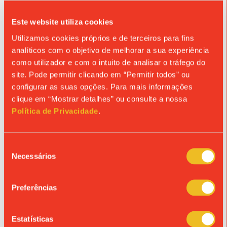
Este website utiliza cookies
Utilizamos cookies próprios e de terceiros para fins
analíticos com o objetivo de melhorar a sua experiência
como utilizador e com o intuito de analisar o tráfego do
site. Pode permitir clicando em “Permitir todos” ou
configurar as suas opções. Para mais informações
AQUI DESENVOLVEMOS…. O
clique em “Mostrar detalhes” ou consulte a nossa
ESPÍRITO DESPORTIVO
Política de Privacidade
.
Este é um de uma série de artigos que publicaremos nas
próximas semanas, sobre as diferentes áreas em que, no
Seleção
Colégio, promovemos uma formação integral.
Necessários
de
consentimento
Desde há décadas que o nosso Colégio se destaca pelas
Preferências
aptidões físicas e o desempenho dos nossos alunos no
desporto. Aqui fazemos crescer miúdos que sobem às
árvores nos intervalos, que correm vinte minutos sem
esforço no início de cada aula de Educação Física, que
Estatísticas
exploram diferentes modalidades com curiosidade e gosto,