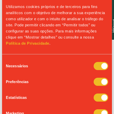
Utilizamos cookies próprios e de terceiros para fins
analíticos com o objetivo de melhorar a sua experiência
como utilizador e com o intuito de analisar o tráfego do
site. Pode permitir clicando em “Permitir todos” ou
configurar as suas opções. Para mais informações
clique em “Mostrar detalhes” ou consulte a nossa
Política de Privacidade
.
O Colégio de S. João de Brito estabeleceu uma parceria com a
Academica International Studies
. A partir do ano letivo
2024/2025, os alunos terão a oportunidade de obter o
Seleção
American High School
Diploma
, correspondente ao Ensino
Necessários
Secundário Americano.
de
consentimento
O Diploma Dual está disponível para os alunos do 8.º, 9.º ou
10.º anos, permitindo-lhes desenvolver competências
Preferências
linguísticas, tecnológicas e pessoais de forma abrangente.
As aulas são ministradas por professores americanos,
totalmente online e em inglês, promovendo uma verdadeira
Estatísticas
imersão internacional ao permitir o contacto com colegas
de várias partes do mundo.
Marketing