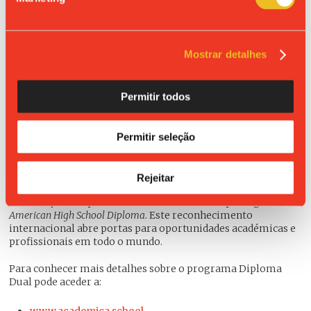
Ao inscreverem-se neste programa, os alunos beneficiam de
uma
imersão linguística
, uma
imersão tecnológica
e uma
imersão pessoal
neste projeto. Por um lado, todas as
disciplinas e as relações com os professores estabelecem-se
Mostrar detalhes
em Inglês, desde o primeiro momento, permitindo assim a
aquisição de um nível bilingue avançado. Por outro lado,
devido ao caráter online deste ensino, os alunos
desenvolvem o manuseamento das tecnologias mais
Permitir todos
avançadas da aprendizagem digital e, por último, o aluno
adquire um sentido de responsabilidade e maturidade no
trabalho, com um alto nível de autonomia, aprendizagem da
Permitir seleção
gestão de tempo, capacidade de adaptação e flexibilidade
para trabalhar em ambientes diferentes e multiculturais.
Rejeitar
Os alunos que concluírem o programa obterão uma dupla
certificação: o diploma do ensino secundário português e o
American High School Diploma
. Este reconhecimento
internacional abre portas para oportunidades académicas e
profissionais em todo o mundo.
Para conhecer mais detalhes sobre o programa Diploma
Dual pode aceder a: