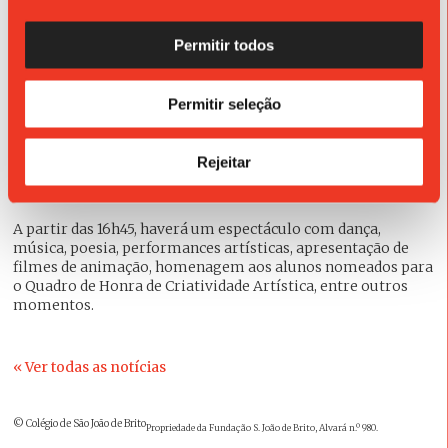
GALA DAS ARTES - 29 DE MAIO
Permitir todos
Permitir seleção
O Departamento de Expressão Artística do Colégio vai
organizar na próxima quarta-feira, dia 29 de maio, a 2.ª Gala
das Artes CSJB, com uma exposição a iniciar às 16h30, no
Rejeitar
Auditório, onde se reúne uma seleção de trabalhos
desenvolvidos ao longo do ano nos diferentes níveis letivos.
A partir das 16h45, haverá um espectáculo com dança,
música, poesia, performances artísticas, apresentação de
filmes de animação, homenagem aos alunos nomeados para
o Quadro de Honra de Criatividade Artística, entre outros
momentos.
« Ver todas as notícias
© Colégio de São João de Brito
Propriedade da Fundação S. João de Brito, Alvará n.º 980.