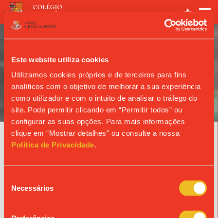
Este website utiliza cookies
Utilizamos cookies próprios e de terceiros para fins
analíticos com o objetivo de melhorar a sua experiência
ANO LETIVO
como utilizador e com o intuito de analisar o tráfego do
site. Pode permitir clicando em “Permitir todos” ou
configurar as suas opções. Para mais informações
clique em “Mostrar detalhes” ou consulte a nossa
Notícias
Política de Privacidade
.
HORIZONTE 2022
Seleção
Projeto de Inovação Pedagógica no Colégio de S. João de Brito
Necessários
de
consentimento